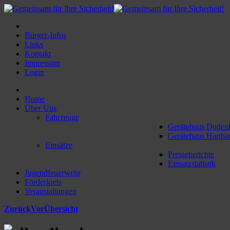
Bürger-Infos
Links
Kontakt
Impressum
Login
Home
Über Uns
Fahrzeuge
Gerätehaus Duden
Gerätehaus Hartha
Einsätze
Presseberichte
Einsatzstatistik
Jugendfeuerwehr
Förderkreis
Veranstaltungen
Zurück
Vor
Übersicht