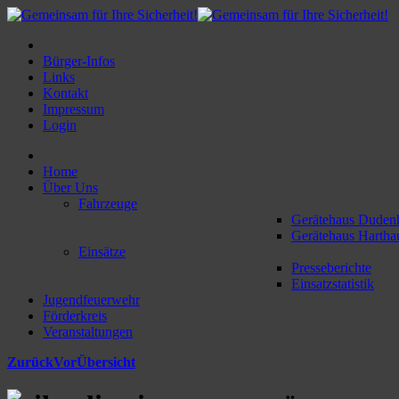
Bürger-Infos
Links
Kontakt
Impressum
Login
Home
Über Uns
Fahrzeuge
Gerätehaus Duden
Gerätehaus Hartha
Einsätze
Presseberichte
Einsatzstatistik
Jugendfeuerwehr
Förderkreis
Veranstaltungen
Zurück
Vor
Übersicht